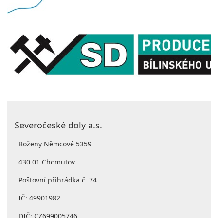
Severočeské doly a.s.
Boženy Němcové 5359
430 01 Chomutov
Poštovní přihrádka č. 74
IČ: 49901982
DIČ: CZ699005746