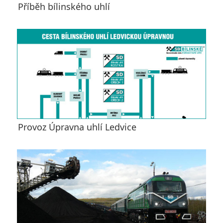
Příběh bílinského uhlí
Provoz Úpravna uhlí Ledvice