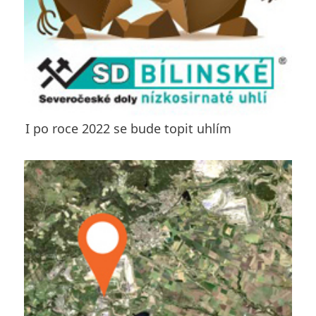
I po roce 2022 se bude topit uhlím