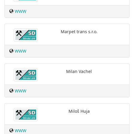
WWW
Marpet trans s.r.o.
WWW
Milan Vachel
WWW
Miloš Huja
WWW