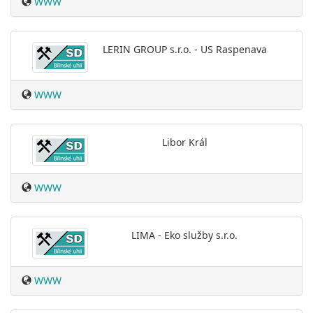
WWW
LERIN GROUP s.r.o. - US Raspenava
WWW
Libor Král
WWW
LIMA - Eko služby s.r.o.
WWW