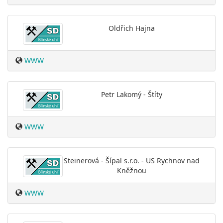
Oldřich Hajna
WWW
Petr Lakomý - Štíty
WWW
Steinerová - Šípal s.r.o. - US Rychnov nad
Kněžnou
WWW