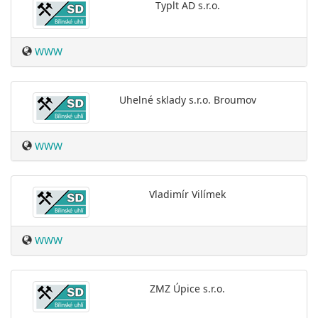
Typlt AD s.r.o.
WWW
Uhelné sklady s.r.o. Broumov
WWW
Vladimír Vilímek
WWW
ZMZ Úpice s.r.o.