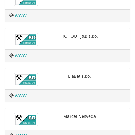
WWW
KOHOUT J&B s.r.o.
WWW
LiaBet s.r.o.
WWW
Marcel Nesveda