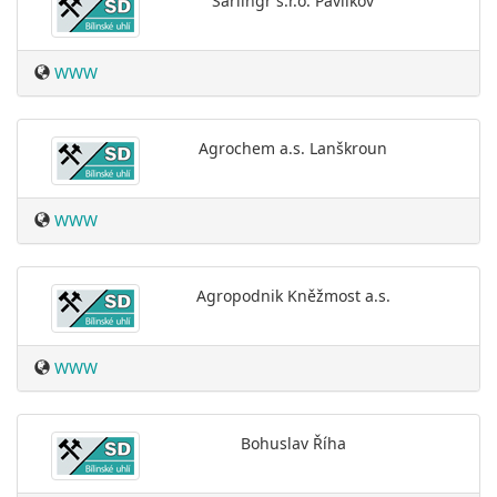
Šarlingr s.r.o. Pavlíkov
WWW
Agrochem a.s. Lanškroun
WWW
Agropodnik Kněžmost a.s.
WWW
Bohuslav Říha